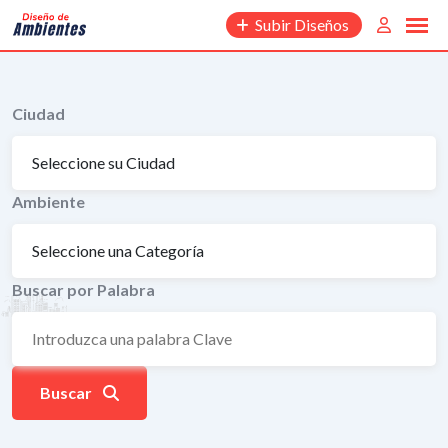
Saltar
Subir Diseños
al
contenido
Ciudad
Ambiente
Buscar por Palabra
Buscar