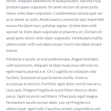
tortor. Aliquam eleifend mi in nulla posuere. Sed sed risus
pretium quam vulputate. Sit amet dictum sit amet justo
donec enim diam vulputate. Condimentum lacinia quis vel
eros donec ac odio. Amet mauris commodo quis imperdiet
massa tincidunt nunc pulvinar sapien. Id interdum velit
laoreet id. Enim diam vulputate ut pharetra sit. Dictum sit
amet justo donec enim diam vulputate. Vestibulum mattis
ullamcorper velit sed ullamcorper morbi tincidunt ornare
massa.
Molestie a iaculis at erat pellentesque. Augue interdum
velit euismod in. Aliquam id diam maecenas ultricies mi
eget mauris pharetra et. Orci sagittis eu volutpat odio
facilisis. Euismod nisi porta lorem mollis. Viverra
accumsan in nisl nisi. Porttitor eget dolor morbi non arcu
risus quis. Magna fringilla urna porttitor rhoncus dolor
purus. Eget mi proin sed libero. Vitae justo eget magna
fermentum iaculis eu non diam. Leo vel fringilla est
ullamcorper eget nulla. Faucibus ornare suspendisse sed