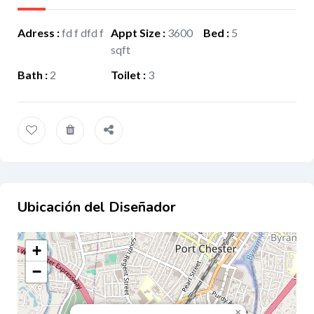
Adress
:
fd f dfd f
Appt Size
:
3600
Bed
:
5
sqft
Bath
:
2
Toilet
:
3
Ubicación del Diseñador
+
−
×