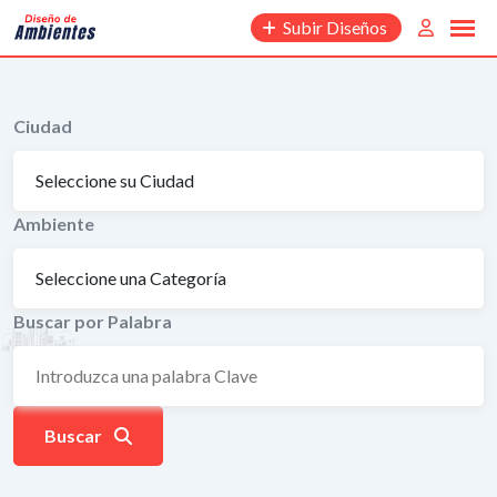
Saltar
Subir Diseños
al
contenido
Ciudad
Ambiente
Buscar por Palabra
Buscar