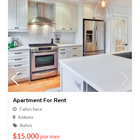
Apartment For Rent
7 años hace
Ambato
Baños
$
15,000
por mes