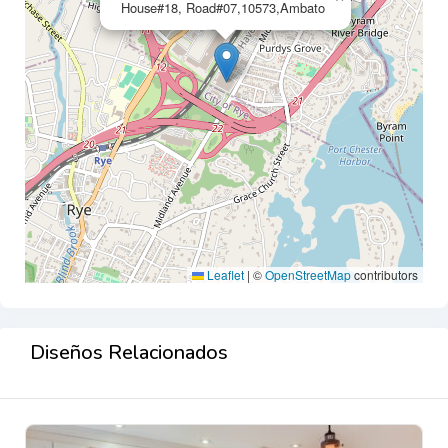
House#18, Road#07,10573,Ambato
Leaflet
|
©
OpenStreetMap
contributors
Diseños Relacionados