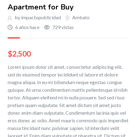
Apartment for Buy
by impactopublicidad
Ambato
6 años hace
729 vistas
$
2,500
Lorem ipsum dolor sit amet, consectetur adipiscing elit,
sed do eiusmod tempor incididunt ut labore et dolore
magna aliqua. In eu mi bibendum neque egestas congue
quisque. At urna condimentum mattis pellentesque id nibh
tortor. Aliquam eleifend mi in nulla posuere. Sed sed risus
pretium quam vulputate. Sit amet dictum sit amet justo
donec enim diam vulputate. Condimentum lacinia quis vel
eros donec ac odio. Amet mauris commodo quis imperdiet
massa tincidunt nunc pulvinar sapien. Id interdum velit
laoreet id. Enim diam vulputate ut pharetra sit. Dictum sit