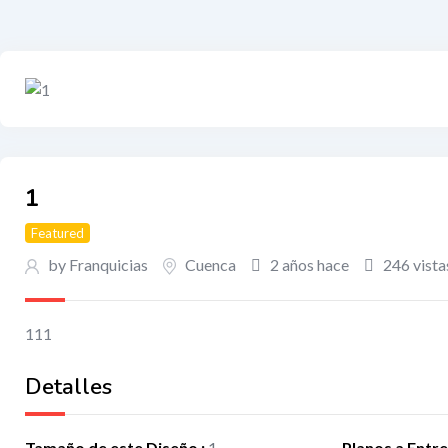
1
Featured
by Franquicias
Cuenca
2 años hace
246 vista
111
Detalles
Tamaño de este Diseño
:
1
Planos a Entr