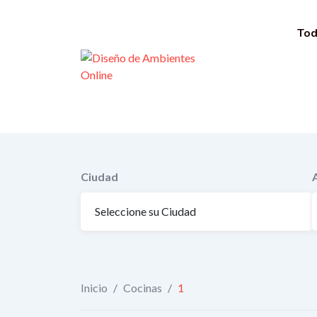
Saltar
al
Tod
contenido
Ciudad
Inicio
/
Cocinas
/
1