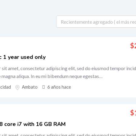
$
 1 year used only
sit amet, consectetur adipiscing elit, sed do eiusmod tempor inci
re magna aliqua. In eu mi bibendum neque egestas…
icidad
Ambato
6 años hace
$
8 core i7 with 16 GB RAM
sit amet, consectetur adipiscing elit, sed do eiusmod tempor inci