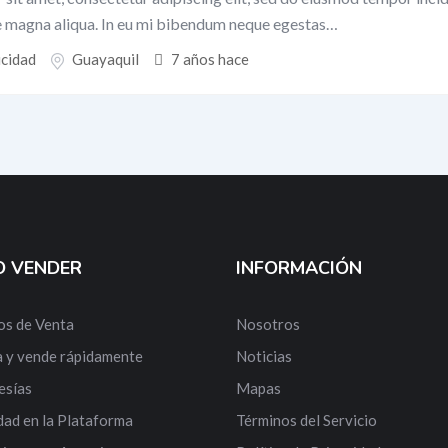
re magna aliqua. In eu mi bibendum neque egestas…
icidad
Guayaquil
7 años hace
 VENDER
INFORMACIÓN
os de Venta
Nosotros
 y vende rápidamente
Noticias
sías
Mapas
dad en la Plataforma
Términos del Servicio