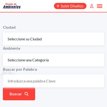
Saltar
Subir Diseños
al
contenido
Ciudad
Ambiente
Buscar por Palabra
Buscar