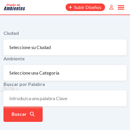
Saltar
Subir Diseños
al
contenido
Ciudad
Ambiente
Buscar por Palabra
Buscar