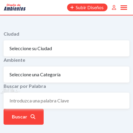
Saltar
Subir Diseños
al
contenido
Ciudad
Ambiente
Buscar por Palabra
Buscar