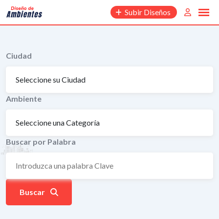
Saltar
Subir Diseños
al
contenido
Ciudad
Ambiente
Buscar por Palabra
Buscar